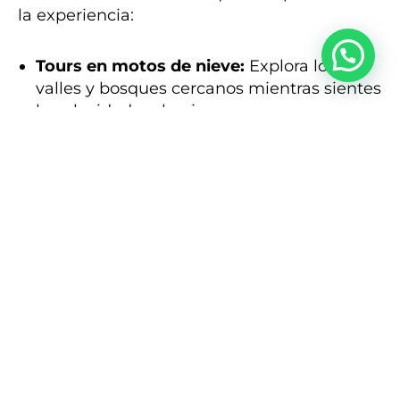
la experiencia:
Tours en motos de nieve:
Explora los
valles y bosques cercanos mientras sientes
la velocidad en la nieve.
Observación de fauna salvaje:
Podrás
avistar alces, lobos y, con suerte, algún oso
en hibernación.
Auroras boreales:
En regiones más al
norte, como Yukon, tienes la posibilidad de
presenciar este espectáculo natural único.
¿Cuándo es la mejor época
para el Heliski en Canadá?
La temporada comienza en diciembre y
puede extenderse hasta finales de abril o
incluso mayo en algunas regiones. Sin