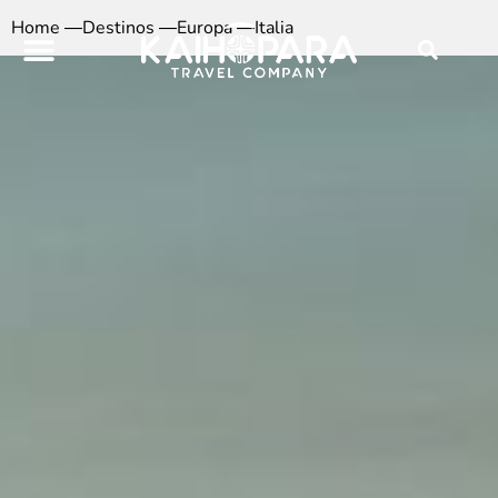
Ir
Home ―
Destinos ―
Europa
―
Italia
al
contenido