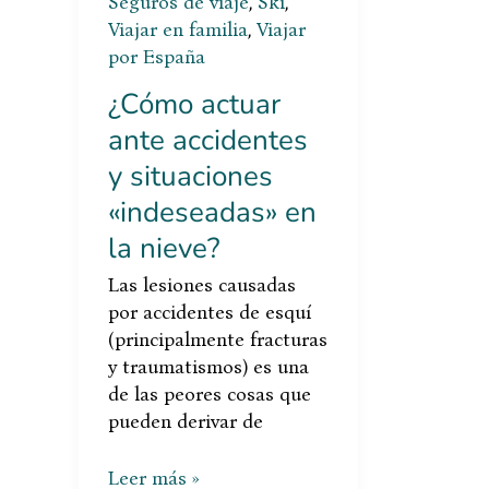
Seguros de viaje
,
Ski
,
la
Viajar en familia
,
Viajar
nieve?
por España
¿Cómo actuar
ante accidentes
y situaciones
«indeseadas» en
la nieve?
Las lesiones causadas
por accidentes de esquí
(principalmente fracturas
y traumatismos) es una
de las peores cosas que
pueden derivar de
Leer más »