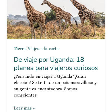
Uganda:
18
planes
para
viajeros
curiosos
Tierra
,
Viajes a la carta
De viaje por Uganda: 18
planes para viajeros curiosos
¿Pensando en viajar a Uganda? ¡Gran
elección! Se trata de un país maravilloso y
su gente es encantadora. Somos
conscientes
Leer más »