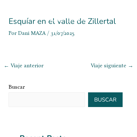
Ir
al
contenido
Esquíar en el valle de Zillertal
Por
Dani MAZA
/
31/07/2025
←
Viaje anterior
Viaje siguiente
→
Buscar
BUSCAR